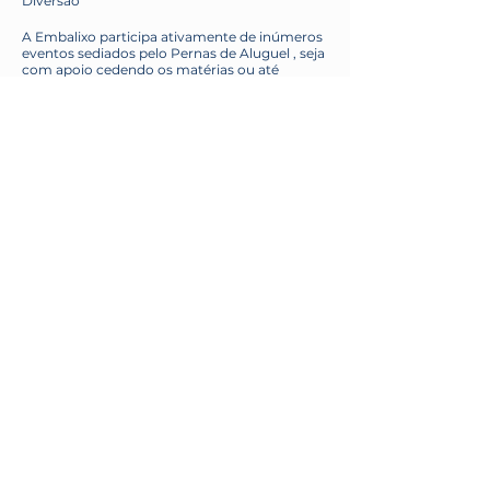
Diversão
A Embalixo participa ativamente de inúmeros
eventos sediados pelo Pernas de Aluguel , seja
com apoio cedendo os matérias ou até
mesmo com auxilio aos participantes.
Conheça o projeto Pernas de Aluguel
https://www.pernasdealuguel.org/sobre
ONG Apasfap Paulínia
A Apasfap (Associacao Protetora Dos Animais
São Francisco De Assis) fica localizada em
Paulínia, interior de São Paulo e resgata em