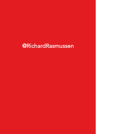
@RichardRasmussen